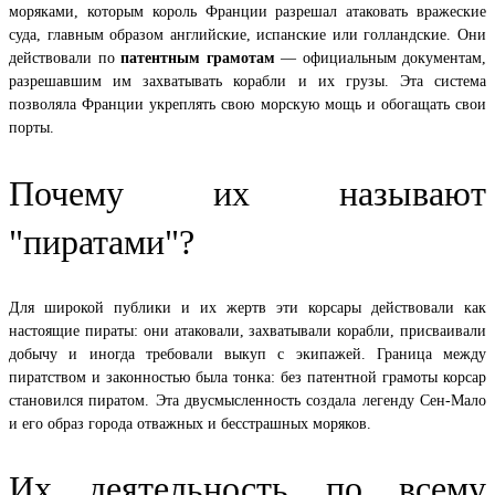
моряками, которым король Франции разрешал атаковать вражеские
суда, главным образом английские, испанские или голландские. Они
действовали по
патентным грамотам
— официальным документам,
разрешавшим им захватывать корабли и их грузы. Эта система
позволяла Франции укреплять свою морскую мощь и обогащать свои
порты.
Почему их называют
"пиратами"?
Для широкой публики и их жертв эти корсары действовали как
настоящие пираты: они атаковали, захватывали корабли, присваивали
добычу и иногда требовали выкуп с экипажей. Граница между
пиратством и законностью была тонка: без патентной грамоты корсар
становился пиратом. Эта двусмысленность создала легенду Сен-Мало
и его образ города отважных и бесстрашных моряков.
Их деятельность по всему