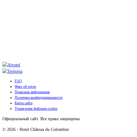
конфиденциальности персональных данных. В соответствии с законом
№78-17 от 6 января 1978 года с изменениями и Общим регламентом
по защите данных, вы имеете право на доступ, исправление,
удаление, возражение и ограничение обработки персональных
данных, которые вас касаются, а также право на перенос данных и
определение ваших директив относительно управления вашими
данными после вашей смерти. Вы можете осуществить эти права по
электронной почте. Чтобы узнать больше, обратитесь к юридическим
уведомлениям.
FAQ
Факт об отеле
Правовая информация
Политика конфиденциальности
Карта сайта
Управление файлами cookie
Официальный сайт. Все права защищены.
© 2026 - Hotel Château du Colombier