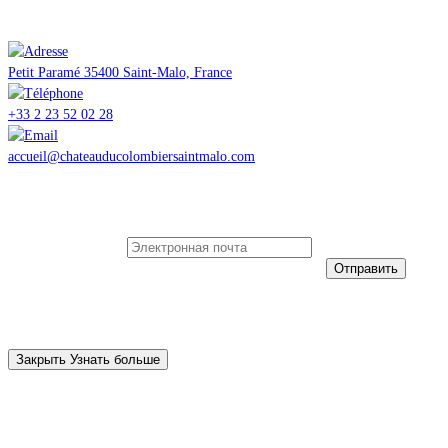
Château du Colombier
Petit Paramé 35400 Saint-Malo, France
+33 2 23 52 02 28
accueil@chateauducolombiersaintmalo.com
Подпишитесь, чтобы
получать все новости
Электронная почта
Пожалуйста,
укажите действительный адрес электронной почты.
Отправить
Veuillez valider le captcha
Vous vous êtes inscrit avec succès
Закрыть
Узнать больше
Информация, содержащаяся в этой форме, используется нашим
учреждением и нашими техническими поставщиками для обработки
вашего запроса. Вы соглашаетесь с нашей политикой